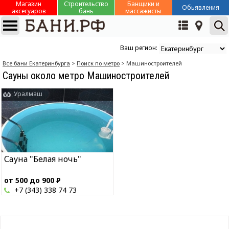
Магазин
Строительство
Банщики и
Обьявления
аксесуаров
бань
массажисты
Ваш регион:
Все бани Екатеринбурга
>
Поиск по метро
> Машиностроителей
Сауны около метро Машиностроителей
Уралмаш
Сауна "Белая ночь"
от 500 до 900
Р
+7 (343) 338 74 73