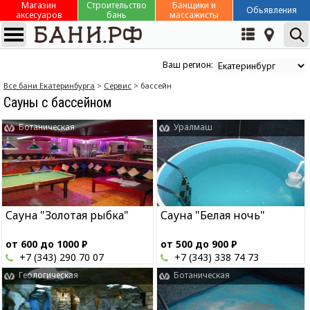
Магазин
Строительство
Банщики и
Обьявления
аксесуаров
бань
массажисты
Ваш регион:
Все бани Екатеринбурга
>
Сервис
> бассейн
Сауны с бассейном
Ботаническая
Уралмаш
Сауна "Золотая рыбка"
Сауна "Белая ночь"
от 600 до 1000
Р
от 500 до 900
Р
+7 (343) 290 70 07
+7 (343) 338 74 73
Геологическая
Ботаническая