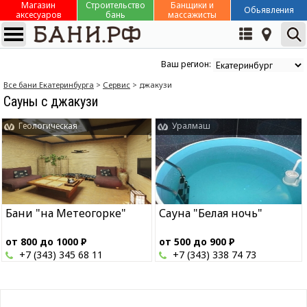
Магазин
Строительство
Банщики и
Обьявления
аксесуаров
бань
массажисты
Ваш регион:
Все бани Екатеринбурга
>
Сервис
> джакузи
Сауны с джакузи
Геологическая
Уралмаш
Бани "на Метеогорке"
Сауна "Белая ночь"
от 800 до 1000
Р
от 500 до 900
Р
+7 (343) 345 68 11
+7 (343) 338 74 73