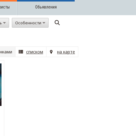
жисты
Обьявления
ть
Особенности
нками
списком
на карте