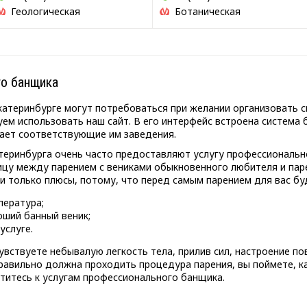
Геологическая
Ботаническая
о банщика
катеринбурге могут потребоваться при желании организовать с
уем использовать наш сайт. В его интерфейс встроена система
рает соответствующие им заведения.
атеринбурга очень часто предоставляют услугу профессиональ
ицу между парением с вениками обыкновенного любителя и па
ни только плюсы, потому, что перед самым парением для вас бу
ература;
ший банный веник;
услуге.
увствуете небывалую легкость тела, прилив сил, настроение по
правильно должна проходить процедура парения, вы поймете, 
атитесь к услугам профессионального банщика.