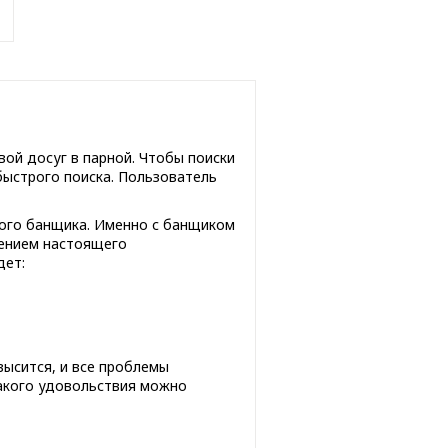
вой досуг в парной. Чтобы поиски
 быстрого поиска. Пользователь
ного банщика. Именно с банщиком
рением настоящего
дет:
высится, и все проблемы
какого удовольствия можно