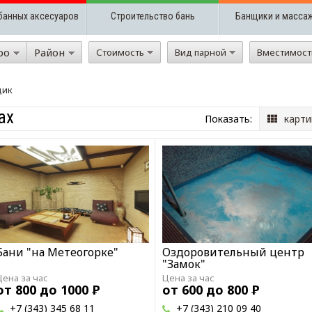
банных аксесуаров
Строительство бань
Банщики и масса
ро
Район
Стоимость
Вид парной
Вместимос
щик
ах
Показать:
карти
Бани "на Метеогорке"
Оздоровительный центр
"Замок"
Цена за час
Цена за час
от 800 до 1000
Р
от 600 до 800
Р
+7 (343) 345 68 11
+7 (343) 210 09 40