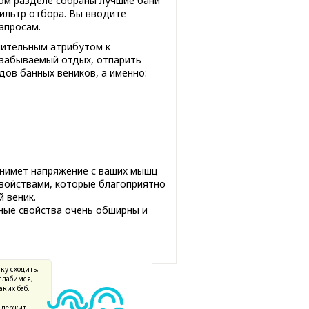
этом разделе собраны лучшие бани
ильтр отбора. Вы вводите
апросам.
нительным атрибутом к
езабываемый отдых, отпарить
дов банных веников, а именно:
снимет напряжение с ваших мышц
войствами, которые благоприятно
 веник.
зные свойства очень обширны и
ку сходить,
сслабимся,
аких баб.
 держит.