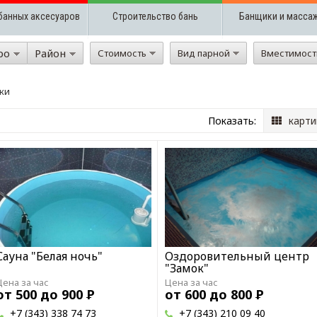
банных аксесуаров
Строительство бань
Банщики и масса
ро
Район
Стоимость
Вид парной
Вместимос
ки
Показать:
карти
Сауна "Белая ночь"
Оздоровительный центр
"Замок"
Цена за час
Цена за час
от 500 до 900
Р
от 600 до 800
Р
+7 (343) 338 74 73
+7 (343) 210 09 40