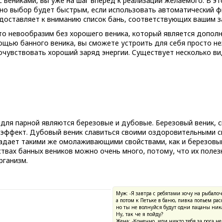
с вениками, вы уже на шаг вперед к реализации желаемого. В 
 но выбор будет быстрым, если использовать автоматический ф
доставляет к вниманию список бань, соответствующих вашим з
то невообразим без хорошего веника, который является допол
ощью банного веника, вы сможете устроить для себя просто н
почувствовать хороший заряд энергии. Существует несколько ви
для парной являются березовые и дубовые. Березовый веник, 
эффект. Дубовый веник славиться своими оздоровительными с
ладает такими же омолаживающими свойствами, как и березовый
ствах банных веников можно очень много, потому, что их поле
рганизм.
Муж: -Я завтра с ребятами хочу на рыбалоч
а потом к Петьке в баню, пивка попьем ра
но ты не волнуйся будут одни пацаны ник
Ну, так че я пойду?
Жена: -Конечно, иди никто тебя за рога не