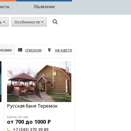
жисты
Обьявления
ть
Особенности
нками
списком
на карте
Русская баня Теремок
Цена за час
от 700 до 1000
Р
+7 (343) 370 39 89